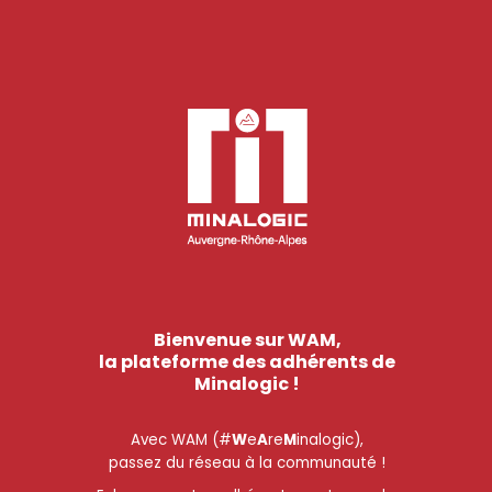
Bienvenue sur WAM,
la plateforme des adhérents de
Minalogic !
Avec WAM (#
W
e
A
re
M
inalogic),
passez du réseau à la communauté !