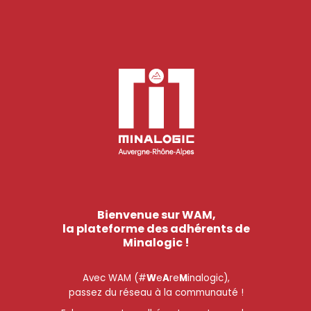
Bienvenue sur WAM,
la plateforme des adhérents de
Minalogic !
Avec WAM (#
W
e
A
re
M
inalogic),
passez du réseau à la communauté !